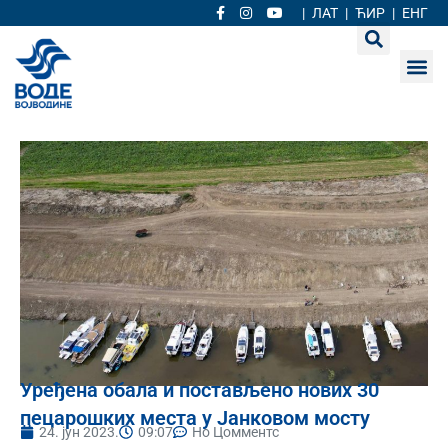
|
ЛАТ
|
ЋИР
|
ЕНГ
Уређена обала и постављено нових 30
пецарошких места у Јанковом мосту
24. јун 2023.
09:07
Но Цомментс