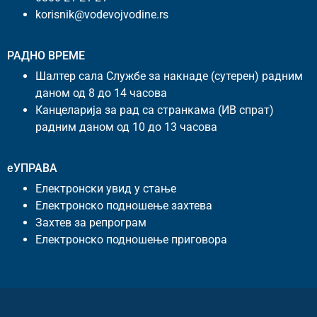
korisnik@vodevojvodine.rs
РАДНО ВРЕМЕ
Шалтер сала Службе за накнаде (сутерен) радним
даном од 8 до 14 часова
Канцеларија за рад са странкама (ИВ спрат)
радним даном од 10 до 13 часова
еУПРАВА
Електронски увид у стање
Електронско подношење захтева
Захтев за репрограм
Електронско подношење приговора