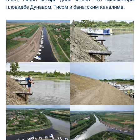
пловидбе Дунавом, Тисом и банатским каналима.