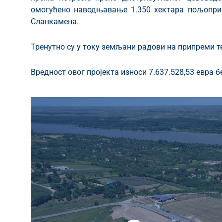
омогућено наводњавање 1.350 хектара пољопри
Сланкамена.
Тренутно су у току земљани радови на припреми т
Вредност овог пројекта износи 7.637.528,53 евра 