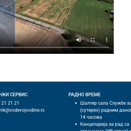
ЧКИ СЕРВИС
РАДНО ВРЕМЕ
 21 21 21
Шалтер сала Службе з
snik@vodevojvodine.rs
(сутерен) радним дано
14 часова
Канцеларија за рад са