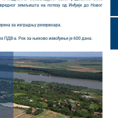
вредног земљишта на потезу од Инђије до Новог
ерена за изградњу резервоара.
без ПДВ-а. Рок за њихово извођење је 600 дана.