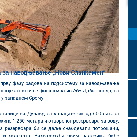
ма за наводњавање „Нови Сланкамен“
а прву фазу радова на подсистему за наводњавање
 пројекат који се финансира из Абу Даби фонда, са
 у западном Срему.
станице на Дунаву, са капацитетом од 600 литара
ужине 1.250 метара и отвореног резервоара за воду,
Из резервоара би се даље снабдевали потрошачи,
а и хидранта. Захваљујући овим радовима биће