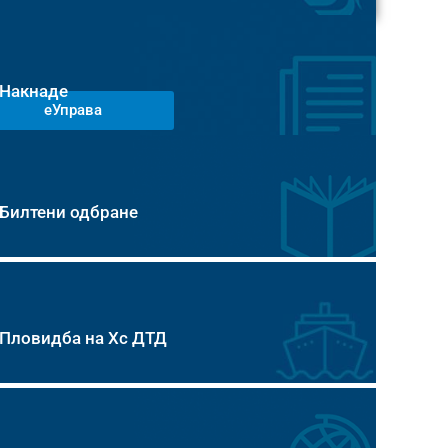
Накнаде
еУправа
Билтени одбране
Пловидба на Хс ДТД