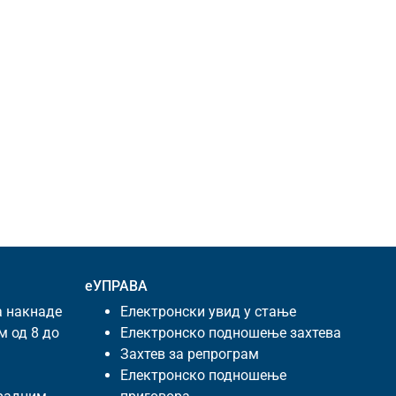
еУПРАВА
а накнаде
Електронски увид у стање
м од 8 до
Електронско подношење захтева
Захтев за репрограм
Електронско подношење