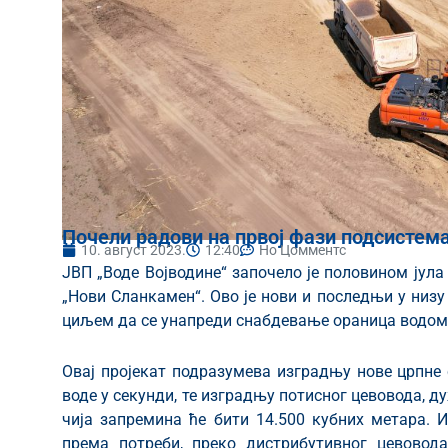
Почели радови на првој фази подсисте
10. август 2023.
12:40
Но Цомментс
ЈВП „Воде Војводине“ започело је половином јул
„Нови Сланкамен“. Ово је нови и последњи у низу
циљем да се унапреди снабдевање ораница водом
Овај пројекат подразумева изградњу нове црпне 
воде у секунди, те изградњу потисног цевовода, д
чија запремина ће бити 14.500 кубних метара. 
према потреби, преко дистрибутивног цевовод