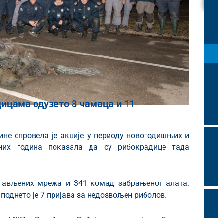
дицама одузето 8 чамаца и 11
ине спровела је акције у периоду новогодишњих и
дних година показала да су рибокрадице тада
стављених мрежа и 341 комад забрањеног алата.
 поднето је 7 пријава за недозвољен риболов.