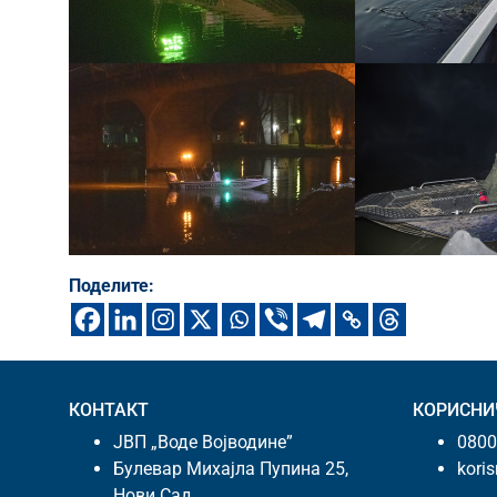
Поделите:
КОНТАКТ
КОРИСНИ
ЈВП „Воде Војводине”
0800
Булевар Михајла Пупина 25,
kori
Нови Сад