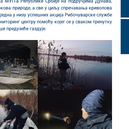
а МУП-а Републике Србије на подручјима Дунава,
кова природе, а све у циљу спречавања криволова
једна у низу успешних акција Рибочуварске службе
иторинг центру помоћу којег се у сваком тренутку
е предузеће газдује.