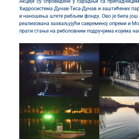
Акције су спроведене у сарадњи са припадницим
Хидросистема Дунав-Тиса-Дунав и заштићених пар
и наношења штете рибљем фонду. Ово је била још 
реализована захваљујући савременој опреми и Мон
прати стање на риболовним подручјима којима наш