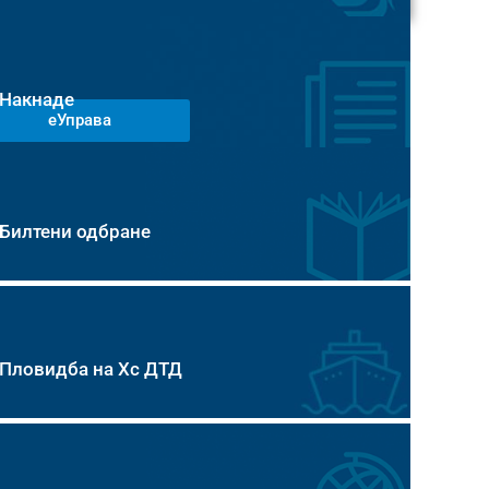
Накнаде
еУправа
Билтени одбране
Пловидба на Хс ДТД