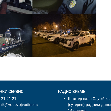
ЧКИ СЕРВИС
РАДНО ВРЕМЕ
 21 21 21
Шалтер сала Службе з
snik@vodevojvodine.rs
(сутерен) радним дано
14 часова