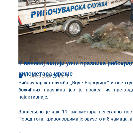
У великој акцији уочи празника рибокра
километара мреже
9. јануар 2024.
15:11
Рибочуварска служба „Воде Војводине“ и ове год
божићних празника јер је пракса из претхо
најактивније.
Заплењено је чак 11 километара нелегално по
Поред тога, криволовцима је одузето и 8 чамаца, а