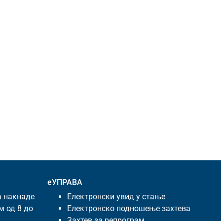
еУПРАВА
а накнаде
Електронски увид у стање
м од 8 до
Електронско подношење захтева
Захтев за репрограм