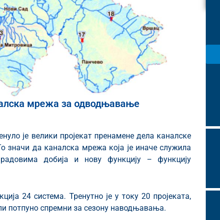
налска мрежа за одводњавање
енуло је велики пројекат пренамене дела каналске
о значи да каналска мрежа која је иначе служила
радовима добија и нову функцију – функцију
ција 24 система. Тренутно је у току 20 пројеката,
али потпуно спремни за сезону наводњавања.