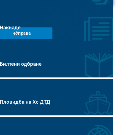
Накнаде
еУправа
Билтени одбране
Пловидба на Хс ДТД