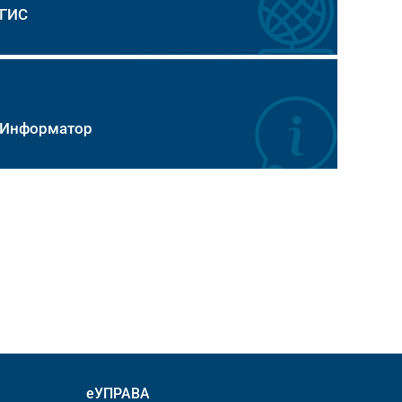
ГИС
Информатор
еУПРАВА