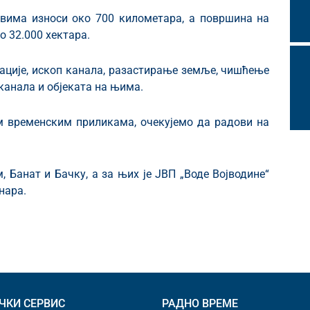
овима износи око 700 километара, а површина на
о 32.000 хектара.
ције, ископ канала, разастирање земље, чишћење
 канала и објеката на њима.
 временским приликама, очекујемо да радови на
, Банат и Бачку, а за њих је ЈВП „Воде Војводине“
нара.
ЧКИ СЕРВИС
РАДНО ВРЕМЕ