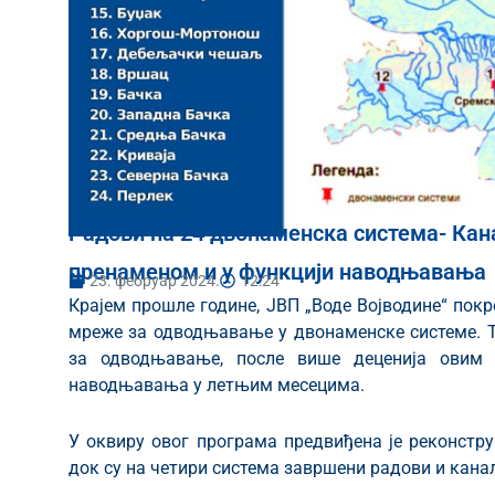
Радови на 24 двонаменска система- Ка
пренаменом и у функцији наводњавања
23. фебруар 2024.
12:24
Крајем прошле године, ЈВП „Воде Војводине“ покр
мреже за одводњавање у двонаменске системе. Т
за одводњавање, после више деценија овим 
наводњавања у летњим месецима.
У оквиру овог програма предвиђена је реконструк
док су на четири система завршени радови и кан