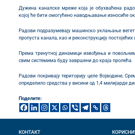
Дужина каналске мреже која је обухваћена рад
којој ће бити омогућено наводњавање износиће ок
Радови подразумевају машинско уклањање вегета
пропуста канала, као и реконструкцију постојећих
Према тренутној динамици извођења и повољним
свим системима буду завршени до краја пролећа.
Радови покривају територију целе Војводине, Срем
определило средства у висини од 1,4 милијарде ди
Поделите:
КОНТАКТ
КОРИСНИ