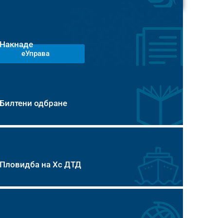
Накнаде
еУправа
Билтени одбране
Пловидба на Хс ДТД