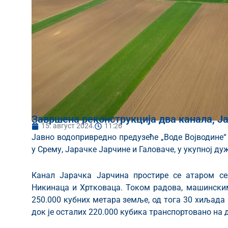
Завршена реконструкција два канала, Ј
15. август 2024.
11:26
Јавно водопривредно предузеће „Воде Војводине“
у Срему, Јарачке Јарчине и Галоваче, у укупној ду
Канал Јарачка Јарчина простире се атаром се
Никинаца и Хртковаца. Током радова, машинским
250.000 кубних метара земље, од тога 30 хиљада 
док је осталих 220.000 кубика транспортовано на д