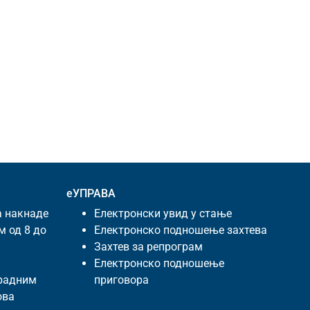
еУПРАВА
а накнаде
Електронски увид у стање
м од 8 до
Електронско подношење захтева
Захтев за репрограм
Електронско подношење
 радним
приговора
ова