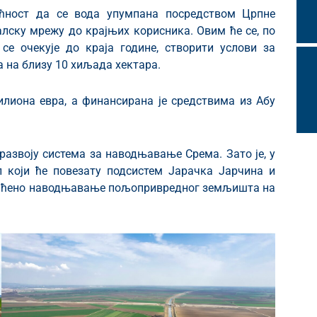
ућност да се вода упумпана посредством Црпне
налску мрежу до крајњих корисника. Овим ће се, по
се очекује до краја године, створити услови за
на близу 10 хиљада хектара.
илиона евра, а финансирана је средствима из Абу
азвоју система за наводњавање Срема. Зато је, у
л који ће повезату подсистем Јарачка Јарчина и
огућено наводњавање пољопривредног земљишта на