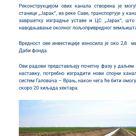
Реконструкцијом ових канала створена је мог
станице „Јарак“, из реке Саве, транспортује у ка
завршетку изградње уставе и ЦС „Јарак“, што 
наводњавање околног пољопривредног земљишта 
Вредност ове инвестиције износила је око 2,8 м
Даби фонда.
Ови радови представљају почетну фазу у даљем р
наставку, потребно изградити нови спојни кана
систем Галовача – Врањ, након чега ће бити ом
скоро 20 хиљада хектара.