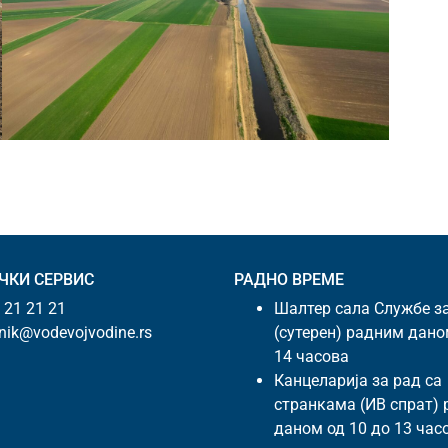
ЧКИ СЕРВИС
РАДНО ВРЕМЕ
 21 21 21
Шалтер сала Службе з
snik@vodevojvodine.rs
(сутерен) радним дано
14 часова
Канцеларија за рад са
странкама (ИВ спрат)
даном од 10 до 13 час