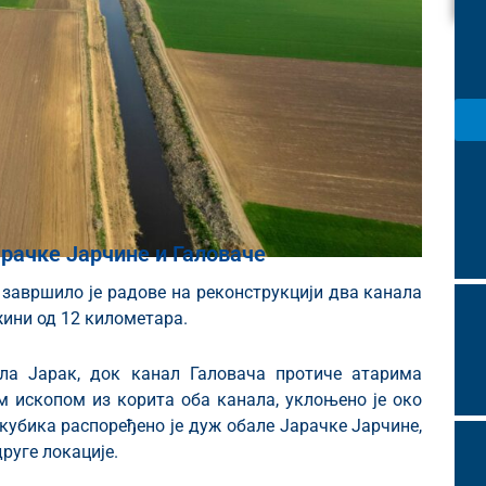
арачке Јарчине и Галоваче
 завршило је радове на реконструкцији два канала
жини од 12 километара.
ла Јарак, док канал Галовача протиче атарима
 ископом из корита оба канала, уклоњено је око
кубика распоређено је дуж обале Јарачке Јарчине,
руге локације.