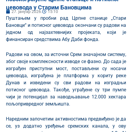
цевовода у Старим Бановцима
27. јануар 2026.
15:10
Пуштањем у пробни рад Црпне станице „Стари
Бановци“ и потисног цевовода окончани су радови на
једном од најзахтевнијих пројеката, који је
финансиран средствима Абу Даби фонда.
Радови на овом, за источни Срем значајном систему,
због своје комплексности изводе се фазно. До сада је
изграђен приступни мост, постављени су носачи
цевовода, изграђена је платформа у кориту реке
Дунав и изведени су сви радови на изградњи
потисног цевовода. Такође, уграђене су три пумпе
чији је потенцијал за наводњавање 12.000 хектара
пољопривредног земљишта.
Наредним започетим активностима предвиђено је да
се, уз додатно уређење сремских канала, у ову