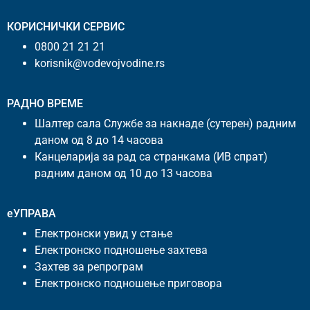
КОРИСНИЧКИ СЕРВИС
0800 21 21 21
korisnik@vodevojvodine.rs
РАДНО ВРЕМЕ
Шалтер сала Службе за накнаде (сутерен) радним
даном од 8 до 14 часова
Канцеларија за рад са странкама (ИВ спрат)
радним даном од 10 до 13 часова
еУПРАВА
Електронски увид у стање
Електронско подношење захтева
Захтев за репрограм
Електронско подношење приговора