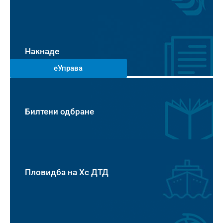
Накнаде
еУправа
Билтени одбране
Пловидба на Хс ДТД