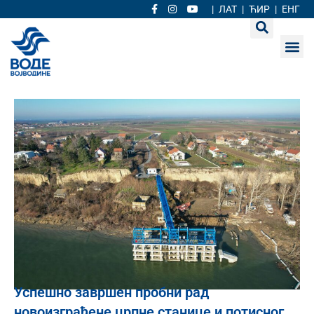
|
ЛАТ
|
ЋИР
|
ЕНГ
Успешно завршен пробни рад
новоизграђене црпне станице и потисног