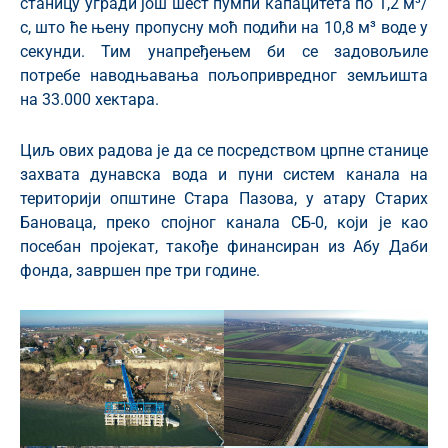
станицу угради још шест пумпи капацитета по 1,2 м³/
с, што ће њену пропусну моћ подићи на 10,8 м³ воде у
секунди. Тим унапређењем би се задовољиле
потребе наводњавања пољопривредног земљишта
на 33.000 хектара.
Циљ ових радова је да се посредством црпне станице
захвата дунавска вода и пуни систем канала на
територији општине Стара Пазова, у атару Старих
Бановаца, преко спојног канала СБ-0, који је као
посебан пројекат, такође финансиран из Абу Даби
фонда, завршен пре три године.