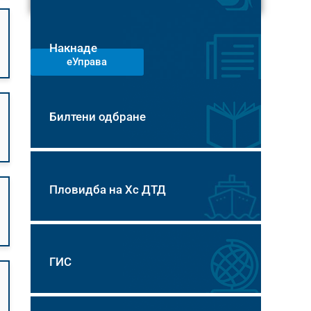
Накнаде
еУправа
Билтени одбране
Пловидба на Хс ДТД
ГИС