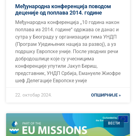
Међународна конференција поводом
деценије од поплава 2014. године
Међународна конференција „10 година након
поплава из 2014. године“ одржава се данас и
сутра у Београду у организацији тима УНДП
(Програм Уједињених нација за развој), а уз
подршку Европске уније. После уводних речи
добродошлице које су учесницима
конференције упутили Јакуп Бериш,
представник, УНДП Србија, Емануеле Жиофре
шеф Делегације Европске уније
22. октобар 2024.
ОПШИРНИЈЕ »
ВЕСТИ