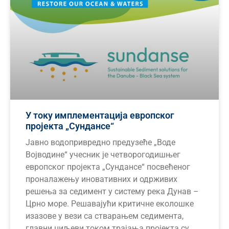
У току имплементација европског
пројекта „Сундансе“
Јавно водопривредно предузеће „Воде
Војводине“ учесник је четворогодишњег
европског пројекта „Сундансе“ посвећеног
проналажењу иновативних и одрживих
решења за седимент у систему река Дунав –
Црно море. Решавајући критичне еколошке
изазове у вези са стварањем седимента,
главни циљеви током трајања пројекта су