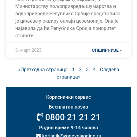
Министарству пољопривреде, шумарства и
водопривреде Републике Србије представила
је циљеве у оквиру онлајн церемоније. Она је
најавила да ће Република Србија приоритет
ставити
6. март 2023.
ОПШИРНИЈЕ »
«Претходна страница
1
2
3
4
Следећа
страница»
Кориснички сервис
Бесплатан позив
0800 21 21 21
Радно време 9-14 часова
korisnik@vodevojvodine.rs