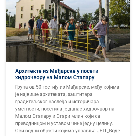
Архитекте из Мађарске у посети
хидрочвору на Малом Стапару
Група од 50 гостију из Мађарске, међу којима
је највише архитеката, заштитара
градитељског наслеђа и историчара
уметности, посетила је данас хидрочвор на
Малом Стапару и Стари млин који са
преводницом и уставом чине једну целину.
Ови водни објекти којима управља ЈВП „Воде