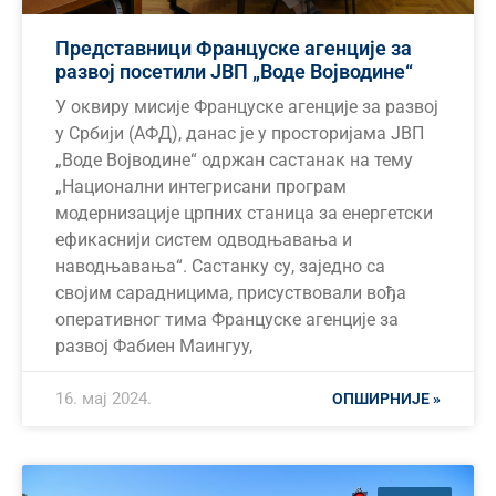
Представници Француске агенције за
развој посетили ЈВП „Воде Војводине“
У оквиру мисије Француске агенције за развој
у Србији (АФД), данас је у просторијама ЈВП
„Воде Војводине“ одржан састанак на тему
„Национални интегрисани програм
модернизације црпних станица за енергетски
ефикаснији систем одводњавања и
наводњавања“. Састанку су, заједно са
својим сарадницима, присуствовали вођа
оперативног тима Француске агенције за
развој Фабиен Маингуy,
16. мај 2024.
ОПШИРНИЈЕ »