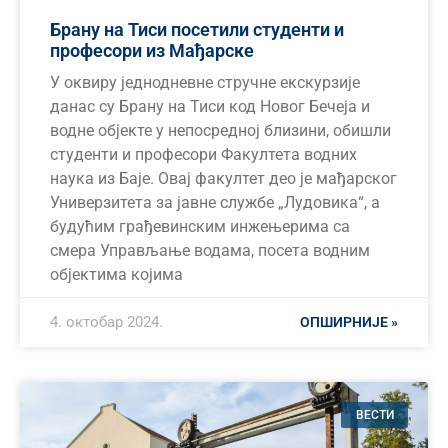
Брану на Тиси посетили студенти и
професори из Мађарске
У оквиру једнодневне стручне екскурзије
данас су Брану на Тиси код Новог Бечеја и
водне објекте у непосредној близини, обишли
студенти и професори Факултета водних
наука из Баје. Овај факултет део је мађарског
Универзитета за јавне службе „Лудовика“, а
будућим грађевинским инжењерима са
смера Управљање водама, посета водним
објектима којима
4. октобар 2024.
ОПШИРНИЈЕ »
ВЕСТИ