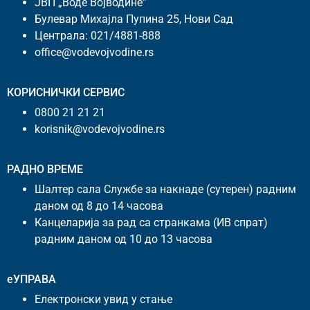
ЈВП „Воде Војводине”
Булевар Михајла Пупина 25, Нови Сад
Централа:
021/4881-888
office@vodevojvodine.rs
КОРИСНИЧКИ СЕРВИС
0800 21 21 21
korisnik@vodevojvodine.rs
РАДНО ВРЕМЕ
Шалтер сала Службе за накнаде (сутерен) радним
даном од 8 до 14 часова
Канцеларија за рад са странкама (ИВ спрат)
радним даном од 10 до 13 часова
еУПРАВА
Електронски увид у стање