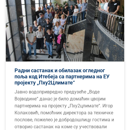
Радни састанак и обилазак огледног
поља код Итебеја са партнерима на ЕУ
пројекту „Пхy2Цлимате“
Јавно водопривредно предузеће „Воде
Војводине“ данас је било домаћин цвојим
партнерима на пројекту „Пхy2цлимате“. Игор
Колаковић, помоћник директора за техничке
послове, пожелео је добродошлицу гостима и
отворио састанак на коме су учествовали