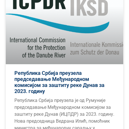
Република Србија преузела
председавање Међународном
комисијом за заштиту реке Дунав за
2023. годину
Република Србија преузела је од Румуније
председавање Међународном комисијом за
заштиту реке Дунав (ИЦПДР) за 2023. годину.
Нова председница Ведрана Илић, помоћник
министра за међународну сарадњу у