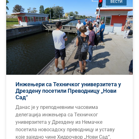
ВЕСТИ
Инжењери са Техничког универзитета у
Дрездену посетили Преводницу „Нови
Сад“
Данас је у преподневним часовима
делегација инжењера са Техничког
универзитета у Дрездену из Немачке
посетила новосадску преводницу и уставу
које заједно чине Хидрочвор „Нови Сад“.