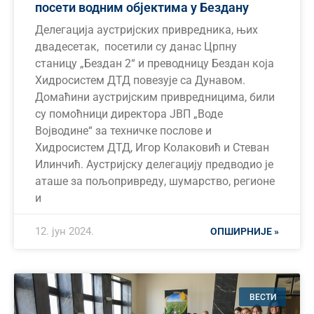
посети водним објектима у Бездану
Делегација аустријских привредника, њих
двадесетак, посетили су данас Црпну
станицу „Бездан 2“ и преводницу Бездан која
Хидросистем ДТД повезује са Дунавом.
Домаћини аустријским привредницима, били
су помоћници директора ЈВП „Воде
Војводине“ за техничке послове и
Хидросистем ДТД, Игор Колаковић и Стеван
Илинчић. Аустријску делегацију предводио је
аташе за пољопривреду, шумарство, регионе
и
12. јун 2024.
ОПШИРНИЈЕ »
ВЕСТИ