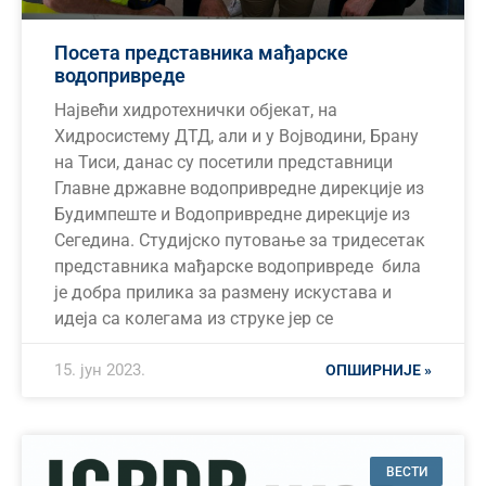
Посета представника мађарске
водопривреде
Највећи хидротехнички објекат, на
Хидросистему ДТД, али и у Војводини, Брану
на Тиси, данас су посетили представници
Главне државне водопривредне дирекције из
Будимпеште и Водопривредне дирекције из
Сегедина. Студијско путовање за тридесетак
представника мађарске водопривреде била
је добра прилика за размену искустава и
идеја са колегама из струке јер се
15. јун 2023.
ОПШИРНИЈЕ »
ВЕСТИ