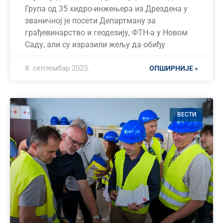
Група од 35 хидро-инжењера из Дрездена у
званичној је посети Департману за
грађевинарство и геодезију, ФТН-а у Новом
Саду, али су изразили жељу да обиђу
8. септембар 2023.
ОПШИРНИЈЕ »
ВЕСТИ