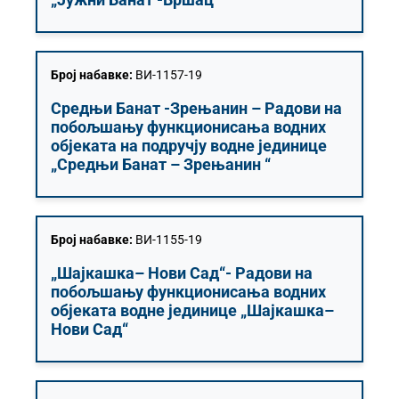
Број набавке:
ВИ-1157-19
Средњи Банат -Зрењанин – Радови на
побољшању функционисања водних
објеката на подручју водне јединице
„Средњи Банат – Зрењанин “
Број набавке:
ВИ-1155-19
„Шајкашка– Нови Сад“- Радови на
побољшању функционисања водних
објеката водне јединице „Шајкашка–
Нови Сад“