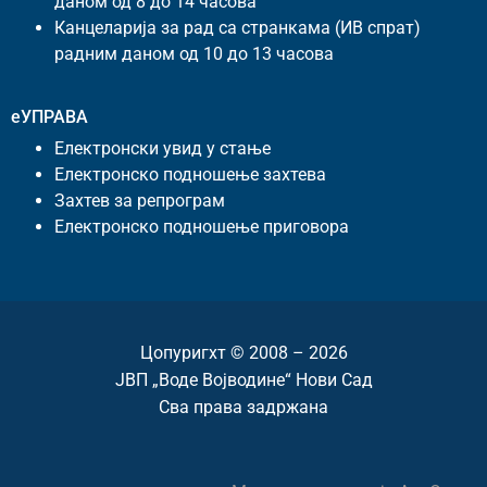
даном од 8 до 14 часова
Канцеларија за рад са странкама (ИВ спрат)
радним даном од 10 до 13 часова
еУПРАВА
Електронски увид у стање
Електронско подношење захтева
Захтев за репрограм
Електронско подношење приговора
Цопyригхт © 2008 – 2026
ЈВП „Воде Војводине“ Нови Сад
Сва права задржана