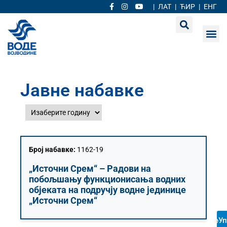
|
ЛАТ
|
ЋИР
|
ЕНГ
Јавне набавке
Број набавке:
1162-19
„Источни Срем“ – Радови на
побољшању функционисања водних
објеката на подручју водне јединице
„Источни Срем“
еУп