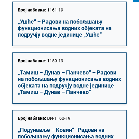
Број набавке:
1161-19
„Ушће“ – Радови на побољшању
функционисања водних објеката на
подручју водне јединице „Ушће“
Број набавке:
1159-19
„Тамиш – Дунав – Панчево“ – Радови
на побољшању функционисања водних
објеката на подручју водне јединице
„Тамиш – Дунав – Панчево“
Број набавке:
ВИ-1160-19
„Подунавље – Ковин“ -Радови на
побољшању функционисања водних