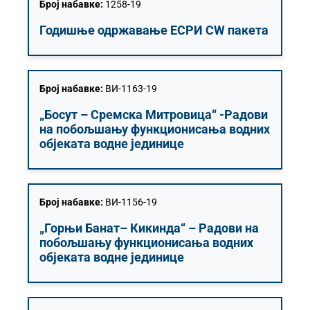
Број набавке:
1258-19
Годишње одржавање ЕСРИ СW пакета
Број набавке:
ВИ-1163-19
„Босут – Сремска Митровица“ -Радови
на побољшању функционисања водних
објеката водне јединице
Број набавке:
ВИ-1156-19
„Горњи Банат– Кикинда“ – Радови на
побољшању функционисања водних
објеката водне јединице