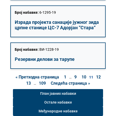
Број набавке:
6-1295-19
Израда пројекта санације јужног зида
црпне станице ЦС-7 Адорјан “Стара“
Број набавке:
ВИ-1228-19
Резервни делови за тарупе
« Претходна страница
1
9
10
12
…
11
13
109
Следећа страница »
…
План јавних набавки
Остале набавке
Међународне набавке