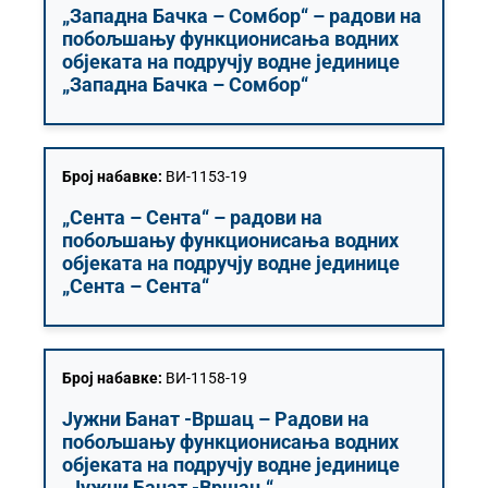
„Западна Бачка – Сомбор“ – радови на
побољшању функционисања водних
објеката на подручју водне јединице
„Западна Бачка – Сомбор“
Број набавке:
ВИ-1153-19
„Сента – Сента“ – радови на
побољшању функционисања водних
објеката на подручју водне јединице
„Сента – Сента“
Број набавке:
ВИ-1158-19
Јужни Банат -Вршац – Радови на
побољшању функционисања водних
објеката на подручју водне јединице
„Јужни Банат -Вршац “