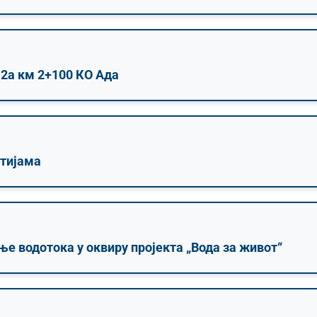
-2а км 2+100 КО Ада
ртијама
е водотока у оквиру пројекта „Вода за живот“