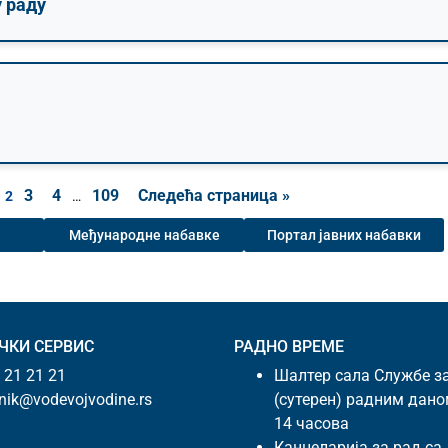
у раду
3
4
109
Следећа страница »
2
…
Међународне набавке
Портал јавних набавки
ЧКИ СЕРВИС
РАДНО ВРЕМЕ
 21 21 21
Шалтер сала Службе з
snik@vodevojvodine.rs
(сутерен) радним дано
14 часова
Канцеларија за рад са