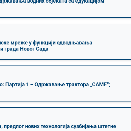
државања водних објеката са едукацијом
алске мреже у функцији одводњавања
и града Новог Сада
то: Партија 1 – Одржавање трактора „САМЕ“;
, предлог нових технологија сузбијања штетне