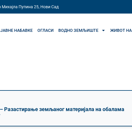
 Михајла Пупина 25, Нови Сад
ЈАВНЕ НАБАВКЕ
ОГЛАСИ
ВОДНО ЗЕМЉИШТЕ
ЖИВОТ НА
 – Разастирање земљаног материјала на обалама
у