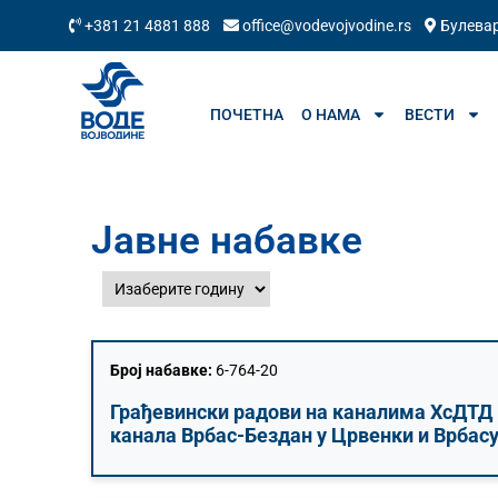
+381 21 4881 888
office@vodevojvodine.rs
Булевар
ПОЧЕТНА
О НАМА
ВЕСТИ
Јавне набавке
Број набавке:
6-764-20
Грађевински радови на каналима ХсДТД
канала Врбас-Бездан у Црвенки и Врбас