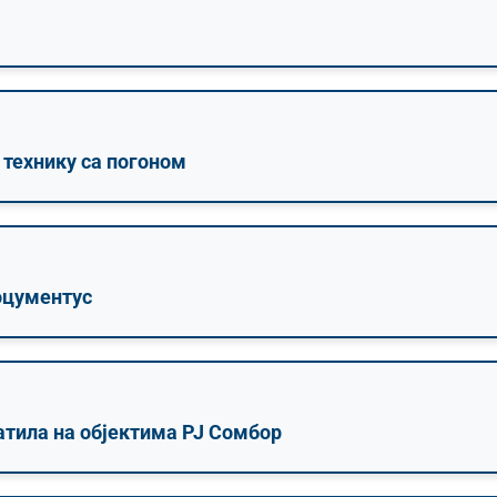
 технику са погоном
оцументус
атила на објектима РЈ Сомбор