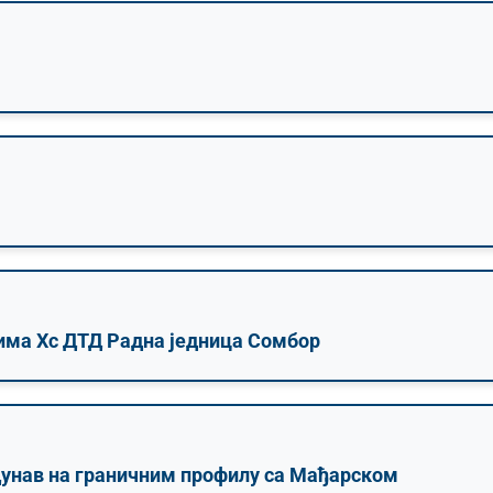
има Хс ДТД Радна једница Сомбор
унав на граничним профилу са Мађарском