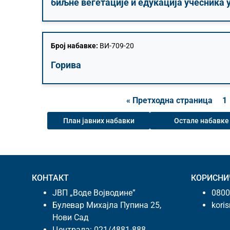
биљне вегетације и едукација учесника 
Број набавке:
ВИ-709-20
Горива
« Претходна страница
1
План јавних набавки
Остале набавке
КОНТАКТ
КОРИСНИ
ЈВП „Воде Војводине”
0800
Булевар Михајла Пупина 25,
kori
Нови Сад
Централа:
021/4881-888