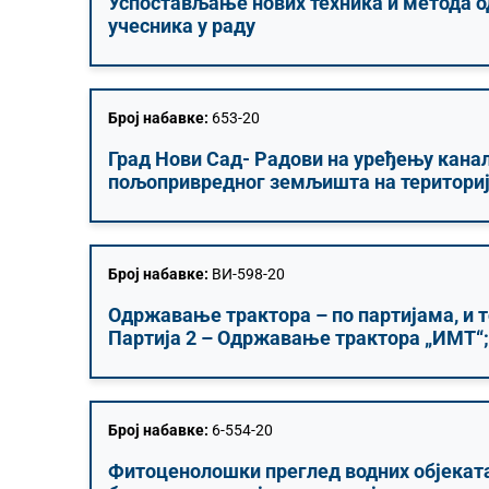
Успостављање нових техника и метода о
учесника у раду
Број набавке:
653-20
Град Нови Сад- Радови на уређењу кан
пољопривредног земљишта на териториј
Број набавке:
ВИ-598-20
Одржавање трактора – по партијама, и 
Партија 2 – Одржавање трактора „ИМТ“;
Број набавке:
6-554-20
Фитоценолошки преглед водних објеката