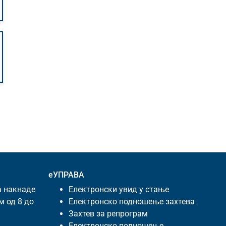
еУПРАВА
а накнаде
Електронски увид у стање
м од 8 до
Електронско подношење захтева
Захтев за репрограм
Електронско подношење