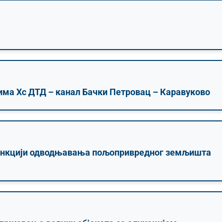
ма Хс ДТД – канал Бачки Петровац – Каравуково
функцији одводњавања пољопривредног земљишта