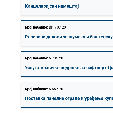
Канцеларијски намештај
Број набавке:
ВИ-707-20
Резервни делови за шумску и баштенску
Број набавке:
6-736-20
Услуга техничке подршке за софтвер еД
Број набавке:
6-657-20
Поставка панелне ограде и уређење куп