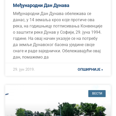
Међународни Дан Дунава
Међународни Дан Дунава обележава се
данас, у 14 земаља кроз које протиче ова
река, на годишњицу потписивања Конвенције
о заштити реке Дунав у Софији, 29. јуна 1994.
године. На овај начин указује се на потребу
да земље Дунавског басена уједине своје
снаге и раде заједнички. Обележавајући овај
дан, помажемо да
29. јун 2019.
ОПШИРНИЈЕ »
ВЕСТИ