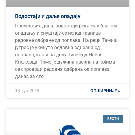
Водостаји и даље опадају
Последњих дана, водостаји река су у благом
опадању и спуштају се испод границе
редовне одбране од поплава. На реци Тамиш
јутрос је укинута редовна одбрана од
поплава, као и на делу Тисе код Новог
Кнежевца. Тиме је дужина насипа на којима
се спроводи редовна одбрана од поплава
данас за сто
13. јун 2019.
ОПШИРНИЈЕ »
ВЕСТИ