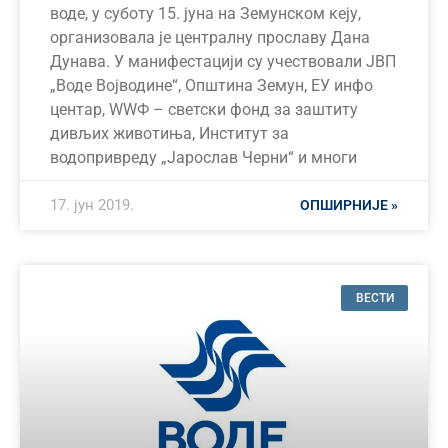
воде, у суботу 15. јуна на Земунском кеју,
организовала је централну прославу Дана
Дунава. У манифестацији су учествовали ЈВП
„Воде Војводине“, Општина Земун, ЕУ инфо
центар, WWФ – светски фонд за заштиту
дивљих животиња, Институт за
водопривреду „Јарослав Черни“ и многи
17. јун 2019.
ОПШИРНИЈЕ »
ВЕСТИ