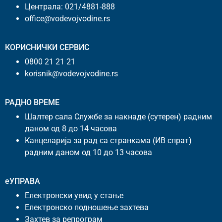
Централа:
021/4881-888
office@vodevojvodine.rs
КОРИСНИЧКИ СЕРВИС
0800 21 21 21
korisnik@vodevojvodine.rs
РАДНО ВРЕМЕ
Шалтер сала Службе за накнаде (сутерен) радним
даном од 8 до 14 часова
Канцеларија за рад са странкама (ИВ спрат)
радним даном од 10 до 13 часова
еУПРАВА
Електронски увид у стање
Електронско подношење захтева
Захтев за репрограм