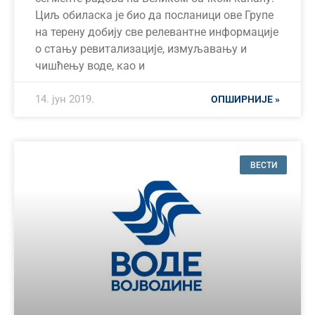
Циљ обиласка је био да посланици ове Групе
на терену добију све релевантне информације
о стању ревитализације, измуљавању и
чишћењу воде, као и
14. јун 2019.
ОПШИРНИЈЕ »
ВЕСТИ