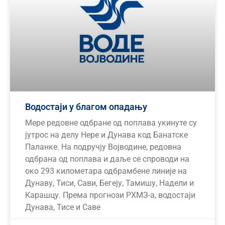
Водостаји у благом опадању
Мере редовне одбране од поплава укинуте су
јутрос на делу Нере и Дунава код Банатске
Паланке. На подручју Војводине, редовна
одбрана од поплава и даље се спроводи на
око 293 километара одбрамбене линије на
Дунаву, Тиси, Сави, Бегеју, Тамишу, Надели и
Карашцу. Према прогнози РХМЗ-а, водостаји
Дунава, Тисе и Саве