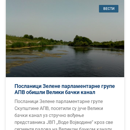
ВЕСТИ
Посланици Зелене парламентарне групе
АПВ обишли Велики бачки канал
Посланици Зелене парламентарне групе
Скупштине АПВ, посетили су јуче Велики
бачки канал уз стручно вођење
представника ЈВП „Воде Војводинеˮ кроз све
сегменте радова на Великом бачком каналу.