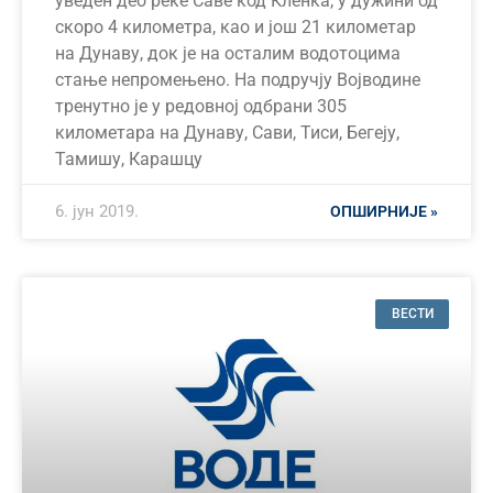
уведен део реке Саве код Кленка, у дужини од
скоро 4 километра, као и још 21 километар
на Дунаву, док је на осталим водотоцима
стање непромењено. На подручју Војводине
тренутно је у редовној одбрани 305
километара на Дунаву, Сави, Тиси, Бегеју,
Тамишу, Карашцу
6. јун 2019.
ОПШИРНИЈЕ »
ВЕСТИ