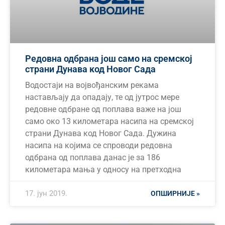
Редовна одбрана још само на сремској
страни Дунава код Новог Сада
Водостаји на војвођанским рекама
настављају да опадају, те од јутрос мере
редовне одбране од поплава важе на још
само око 13 километара насипа на сремској
страни Дунава код Новог Сада. Дужина
насипа на којима се спроводи редовна
одбрана од поплава данас је за 186
километара мања у односу на претходна
17. јун 2019.
ОПШИРНИЈЕ »