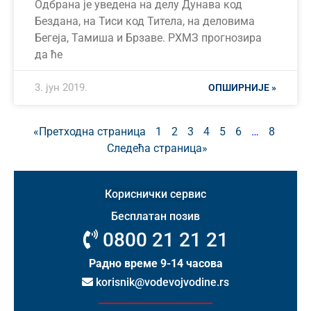
Одбрана је уведена на делу Дунава код
Бездана, на Тиси код Титела, на деловима
Бегеја, Тамиша и Брзаве. РХМЗ прогнозира
да ће
3. јун 2019.
ОПШИРНИЈЕ »
«Претходна страница
1
2
3
4
5
6
…
8
Следећа страница»
Кориснички сервис
Бесплатан позив
0800 21 21 21
Радно време 9-14 часова
korisnik@vodevojvodine.rs