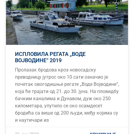
ИСПЛОВИЛА РЕГАТА „ВОДЕ
ВОЈВОДИНЕ“ 2019
Пролазак бродова кроз новосадску
преводницу јутрос око 10 сати означио је
почетак овогодишње регате „Воде Војводине“,
која ће трајати од 21. до 30. јуна. На пловидбу
бачким каналима и Дунавом, дуж око 250
километара, упутило се око осамдесет
бродића са више од 200 људи, међу којима су
и наутичари из